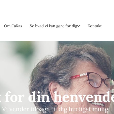
Om CaRas
Se hvad vi kan gøre for dig
Kontakt
 for din henvend
Vi vender tilbage til dig hurtigst muligt.